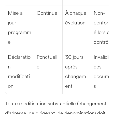
Mise à 
Continue
À chaque 
Non-
jour 
évolution
conformi
programm
é lors d'u
e
contrôle
Déclaratio
Ponctuell
30 jours 
Invalidité 
n 
e
après 
des 
modificati
changem
documen
on
ent
s
Toute modification substantielle (changement 
d'adresse, de dirigeant, de dénomination) doit 