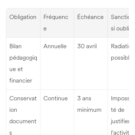
Obligation
Fréquenc
Échéance
Sanction 
e
si oubli
Bilan 
Annuelle
30 avril
Radiation 
pédagogiq
possible
ue et 
financier
Conservat
Continue
3 ans 
Impossibi
ion 
minimum
té de 
document
justifier 
s
l'activité